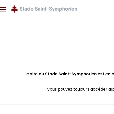
Aller au contenu principal
A JOUR EN COURS
 éditorial (WYSIWYG)
Le site du Stade Saint-Symphorien est en
Vous pouvez toujours accéder aux 